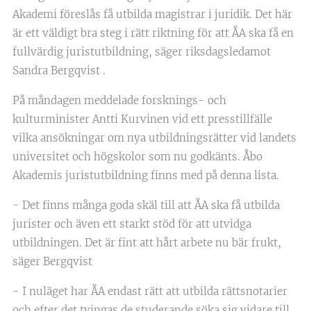
Akademi föreslås få utbilda magistrar i juridik. Det här
är ett väldigt bra steg i rätt riktning för att ÅA ska få en
fullvärdig juristutbildning, säger riksdagsledamot
Sandra Bergqvist .
På måndagen meddelade forsknings- och
kulturminister Antti Kurvinen vid ett presstillfälle
vilka ansökningar om nya utbildningsrätter vid landets
universitet och högskolor som nu godkänts. Åbo
Akademis juristutbildning finns med på denna lista.
- Det finns många goda skäl till att ÅA ska få utbilda
jurister och även ett starkt stöd för att utvidga
utbildningen. Det är fint att hårt arbete nu bär frukt,
säger Bergqvist
- I nuläget har ÅA endast rätt att utbilda rättsnotarier
och efter det tvingas de studerande söka sig vidare till