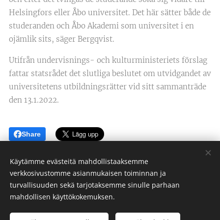
Helsingfors eller Åbo universitet. Det här sätter både de
studeranden och Åbo Akademi som universitet i en
ojämlik sits, säger Bergqvist.
Utifrån undervisnings- och kulturministeriets förslag
fattar statsrådet det slutliga beslutet om utvidgandet av
universitetens utbildningsrätter vid sitt sammanträde
den 13.1.2022.
Share
Käytämme evästeitä mahdollistaaksemme
verkkosivustomme asianmukaisen toiminnan ja
turvallisuuden sekä tarjotaksemme sinulle parhaan
Cookies
mahdollisen käyttökokemuksen.
Språk