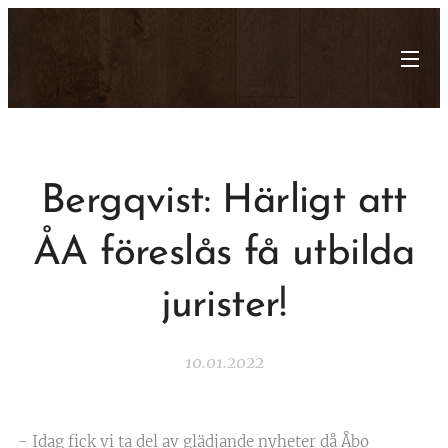
Bergqvist: Härligt att
ÅA föreslås få utbilda
jurister!
10.01.2022
- Idag fick vi ta del av glädjande nyheter då Åbo