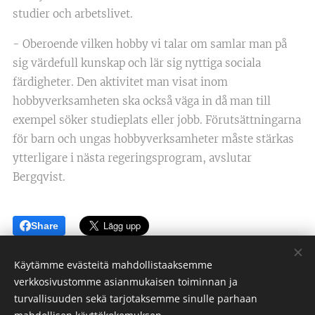
studier och arbetslivet.
- Oberoende vilken hobby vi talar om samlar man på
sig värdefull kunskap och lär sig nyttiga sociala
färdigheter. Den aktivitet man visat inom
hobbyverksamheten ska också väga in då man till
exempel söker studieplats eller jobb. Förutsättningarna
för barn och ungas hobbyverksamheter måste stärkas
ytterligare i nästa regeringsprogram, avslutar
Bergqvist.
Share
Käytämme evästeitä mahdollistaaksemme
verkkosivustomme asianmukaisen toiminnan ja
turvallisuuden sekä tarjotaksemme sinulle parhaan
Cookies