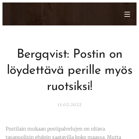
Bergqvist: Postin on
löydettävä perille myös
ruotsiksi!
11.02.2022
Postilain mukaan postipalvelujen on oltava
tasapuolisin ehdoin saatavilla koko maassa. Mutta