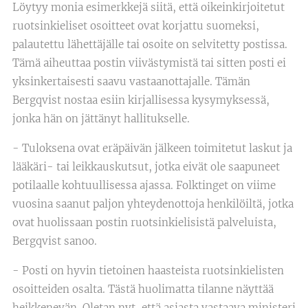
Löytyy monia esimerkkejä siitä, että oikeinkirjoitetut
ruotsinkieliset osoitteet ovat korjattu suomeksi,
palautettu lähettäjälle tai osoite on selvitetty postissa.
Tämä aiheuttaa postin viivästymistä tai sitten posti ei
yksinkertaisesti saavu vastaanottajalle. Tämän
Bergqvist nostaa esiin kirjallisessa kysymyksessä,
jonka hän on jättänyt hallitukselle.
- Tuloksena ovat eräpäivän jälkeen toimitetut laskut ja
lääkäri- tai leikkauskutsut, jotka eivät ole saapuneet
potilaalle kohtuullisessa ajassa. Folktinget on viime
vuosina saanut paljon yhteydenottoja henkilöiltä, jotka
ovat huolissaan postin ruotsinkielisistä palveluista,
Bergqvist sanoo.
- Posti on hyvin tietoinen haasteista ruotsinkielisten
osoitteiden osalta. Tästä huolimatta tilanne näyttää
heikkenevän. Oletan nyt, että asiasta vastaava ministeri