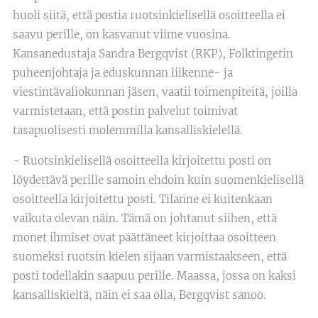
huoli siitä, että postia ruotsinkielisellä osoitteella ei
saavu perille, on kasvanut viime vuosina.
Kansanedustaja Sandra Bergqvist (RKP), Folktingetin
puheenjohtaja ja eduskunnan liikenne- ja
viestintävaliokunnan jäsen, vaatii toimenpiteitä, joilla
varmistetaan, että postin palvelut toimivat
tasapuolisesti molemmilla kansalliskielellä.
- Ruotsinkielisellä osoitteella kirjoitettu posti on
löydettävä perille samoin ehdoin kuin suomenkielisellä
osoitteella kirjoitettu posti. Tilanne ei kuitenkaan
vaikuta olevan näin. Tämä on johtanut siihen, että
monet ihmiset ovat päättäneet kirjoittaa osoitteen
suomeksi ruotsin kielen sijaan varmistaakseen, että
posti todellakin saapuu perille. Maassa, jossa on kaksi
kansalliskieltä, näin ei saa olla, Bergqvist sanoo.