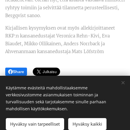
ryhtyy toimiin ja selvittää tilannetta perusteellisesti,
Bergqvist sanoo.
Kirjallisen kysymyksen ovat myös allekirjoittaneet
RKP:n kansanedustajat Veronica Rehn-Kivi, Eva
Biaudet, Mikko Ollikainen, Anders Norrback ja
Ahvenanmaan kansanedustaja Mats Löfström
Share
Käytämme evästeitä mahdollistaaksemme
verkkosivustomme asianmukaisen toiminnan ja
turvallisuuden sekä tarjotaksemme sinulle parhaan
Evästeet
mahdollisen käyttökokemuksen.
Kielet
Hyväksy vain tarpeelliset
Hyväksy kaikki
Suomi
Svenska