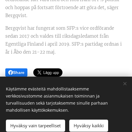
och hoppas på fortsatt förtroende att göra det, säger
Bergqvist.
Bergqvist har fungerat som SFP:s vice ordförande
sedan 2017 och valdes till riksdagsledamot från
Egentliga Finland i april 2019. SFP:s partidag ordnas i
år i Åbo den 21-22 maj.
Share
Käytämme evästeitä mahdollistaaksemme
verkkosivustomme asianmukaisen toiminnan ja
turvallisuuden sekä tarjotaksemme sinulle parhaan
Cookies
mahdollisen käyttökokemuksen.
Språk
Hyväksy vain tarpeelliset
Hyväksy kaikki
Suomi
Svenska