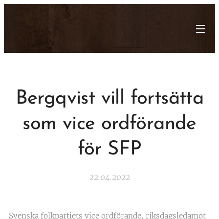
Bergqvist vill fortsätta
som vice ordförande
för SFP
22.04.2022
Svenska folkpartiets vice ordförande, riksdagsledamot