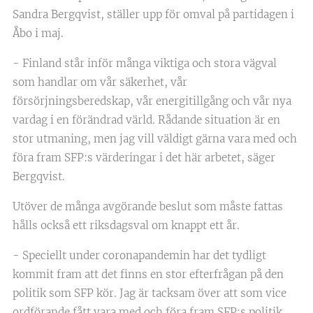
Sandra Bergqvist, ställer upp för omval på partidagen i
Åbo i maj.
- Finland står inför många viktiga och stora vägval
som handlar om vår säkerhet, vår
försörjningsberedskap, vår energitillgång och vår nya
vardag i en förändrad värld. Rådande situation är en
stor utmaning, men jag vill väldigt gärna vara med och
föra fram SFP:s värderingar i det här arbetet, säger
Bergqvist.
Utöver de många avgörande beslut som måste fattas
hålls också ett riksdagsval om knappt ett år.
- Speciellt under coronapandemin har det tydligt
kommit fram att det finns en stor efterfrågan på den
politik som SFP kör. Jag är tacksam över att som vice
ordförande fått vara med och föra fram SFP:s politik