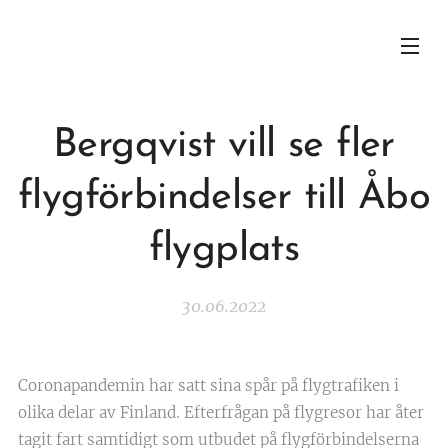
Bergqvist vill se fler
flygförbindelser till Åbo
flygplats
30.06.2022
Coronapandemin har satt sina spår på flygtrafiken i
olika delar av Finland. Efterfrågan på flygresor har åter
tagit fart samtidigt som utbudet på flygförbindelserna