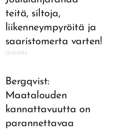
teitä, siltoja,
liikenneympyröitä ja
saaristomerta varten!
13.12.2022
Bergqvist:
Maatalouden
kannattavuutta on
parannettavaa