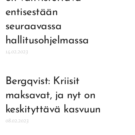
entisestään
seuraavassa
hallitusohjelmassa
14.02.2023
Bergqvist: Kriisit
maksavat, ja nyt on
keskityttävä kasvuun
08.02.2023