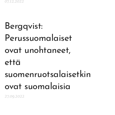
07.12.2022
Bergqvist:
Perussuomalaiset
ovat unohtaneet,
että
suomenruotsalaisetkin
ovat suomalaisia
27.09.2022