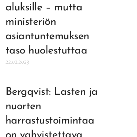
aluksille – mutta
ministeriön
asiantuntemuksen
taso huolestuttaa
22.02.2023
Bergqvist: Lasten ja
nuorten
harrastustoimintaa
on vahvistettava